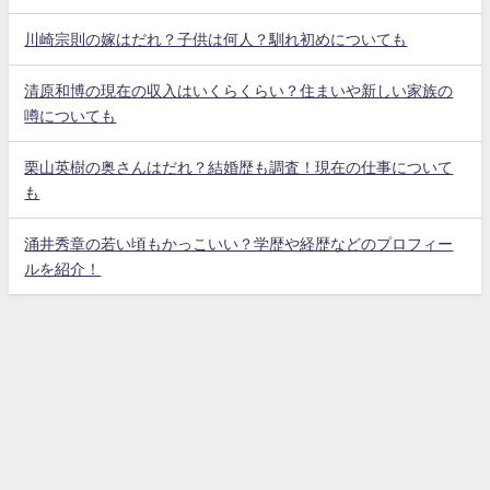
川崎宗則の嫁はだれ？子供は何人？馴れ初めについても
清原和博の現在の収入はいくらくらい？住まいや新しい家族の
噂についても
栗山英樹の奥さんはだれ？結婚歴も調査！現在の仕事について
も
涌井秀章の若い頃もかっこいい？学歴や経歴などのプロフィー
ルを紹介！
Home
サイトマップ
お問い合わせ
免責事項
枕元で調べたでしょ？ All Rights Reserved.