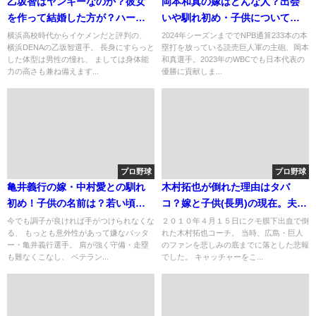
乙坂智はヤンキーなのか？彼女
岡本和真の嫁はどんな人？出会
を作って結婚した方が？ハーフ
いや馴れ初め・子供についても
で優れた遺伝子
調査
横浜高校時代からイケメンだと評判の、
2024年シーズンまででNPB通算233本の本
横浜DENAの乙坂智選手。 長身にすらっと
塁打を放っている読売巨人軍の主砲、岡本
した体型は男性の憧れ、 ましては身体能
和真選手。2023年のWBCでも日本代表の
力の高さも兼ね備えます...
優勝に貢献しま...
プロ野球
プロ野球
亀井義行の嫁・中村愛との馴れ
木村拓也が倒れた理由はタバ
初め！子供の名前は？若い頃も
コ？嫁と子供(長男)の現在。夫
モテたって本当？
人・書籍[自宅守る]
今でも調子が良ければ手がつけられなくな
２０１０年４月１５日にクモ膜下出血で倒
る、 もっとも意外性があって嫌なバッタ
れた木村拓也コーチ。 当時、広島・巨人
ー・亀井義行選手。 肩が強く守備・走塁
のファンを悲しみの底までに落とした悲報
も難なくこなし、 ベテラン...
でした。 キャッチャーをこ...