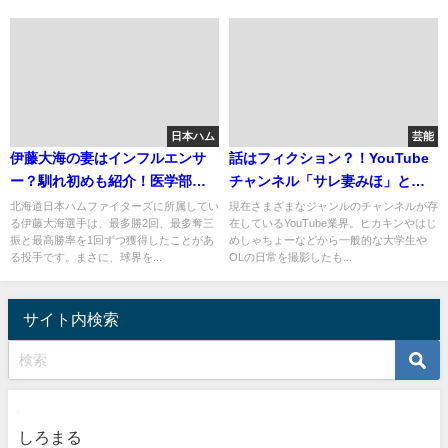
日本ハム
芸能
伊藤大海の妻はインフルエンサ
話はフィクション？！YouTube
ー？馴れ初めも紹介！医学部中
チャンネル「サレ妻みほ」と
退の噂も
は？
北海道日本ハムファイターズに所属してい
現在さまざまなジャンルのチャンネルが存
る伊藤大海選手は、最多勝2回、最多奪三
在しているYouTube業界。ヒカキンやはじ
振と最高勝率を1回ずつ獲得したことがあ
めしゃちょーなどから一般的な大学生や
る投手です。まさに、球界を...
OLの日常を撮影したも...
サイト内検索
しろまる