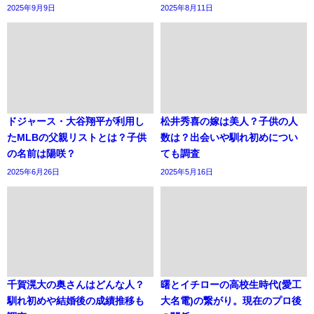
2025年9月9日
2025年8月11日
ドジャース・大谷翔平が利用し
松井秀喜の嫁は美人？子供の人
たMLBの父親リストとは？子供
数は？出会いや馴れ初めについ
の名前は陽咲？
ても調査
2025年6月26日
2025年5月16日
千賀滉大の奥さんはどんな人？
曙とイチローの高校生時代(愛工
馴れ初めや結婚後の成績推移も
大名電)の繋がり。現在のプロ後