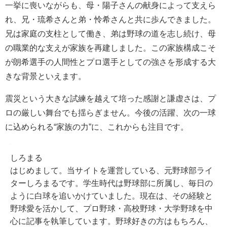
一挙に喪いながらも、母・陽子さんの献身によって支えら
れ、兄・琉希さんと弟・怜希さんと共に歩んできました。
兄は家庭の支柱として働き、弟は野球の道を志し続け、母
の職業的な支えが家族を再建しました。この家族構成こそ
が朗希選手の人間性とプロ選手としての強さを形成する大
きな背景といえます。
震災という大きな試練を越えて培った感謝と謙虚さは、プ
ロの厳しい舞台でも揺らぎません。今後の活躍、次の一球
に込められる“家族の力”に、これからも注目です。
しろまる
はじめまして。当サイトを運営している、元野球部ライ
ターしろまるです。学生時代は野球部に所属し、毎日の
ように白球を追いかけていました。現在は、その経験と
野球愛を活かして、プロ野球・高校野球・大学野球を中
心に記事を執筆しています。野球好きの方はもちろん、