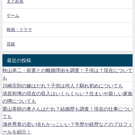
まとめ系
ゲーム
映画・ドラマ
芸能
最近の投稿
秋山幸二・前妻との離婚理由を調査！子供は？現在について
も
川崎宗則の嫁はだれ？子供は何人？馴れ初めについても
清原和博の現在の収入はいくらくらい？住まいや新しい家族
の噂についても
栗山英樹の奥さんはだれ？結婚歴も調査！現在の仕事につい
ても
涌井秀章の若い頃もかっこいい？学歴や経歴などのプロフィ
ールを紹介！