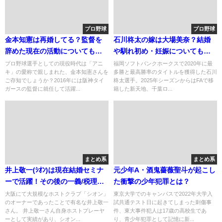
プロ野球
プロ野球
金本知憲は再婚してる？監督を
石川柊太の嫁は大場美奈？結婚
辞めた現在の活動についても調
や馴れ初め・妊娠についても調
査！
査！
プロ野球選手としての現役時代は「アニ
福岡ソフトバンクホークスで2020年に最
キ」の愛称で親しまれた、金本知憲さんを
多勝と最高勝率のタイトルを獲得した石川
ご存知でしょうか？2016年には阪神タイ
柊太選手。2025年シーズンからはFAで移
ガースの監督に就任して活躍...
籍した新天地、千葉ロ...
まとめ系
まとめ系
井上敬一(ｼｵﾝ)は現在結婚セミナ
元少年A・酒鬼薔薇聖斗が起こし
ーで活躍！その後の一義/税理士
た衝撃の少年犯罪とは？
の脱税
大阪にて大規模なホストクラブ「シオン」
東京大学でのキャンパスで2022年大学入
のオーナーであったことで有名な井上敬一
試共通テスト日に起きてしまった刺傷事
さん。 井上敬一さん自身ホストプレーヤ
件、東大事件犯人は17歳の高校生であ
ーとして実績があり、シオン...
り、青少年犯罪として記憶に新...