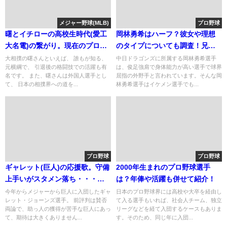
メジャー野球(MLB)
プロ野球
曙とイチローの高校生時代(愛工
岡林勇希はハーフ？彼女や理想
大名電)の繋がり。現在のプロ後
のタイプについても調査！兄も
の関係
かっこいい？
大相撲の曙さんといえば、 誰もが知る、
中日ドラゴンズに所属する岡林勇希選手
元横綱で、 引退後の格闘技での活躍も有
は、俊足強肩で身体能力が高い選手で球界
名です。 また、曙さんは外国人選手とし
屈指の外野手と言われています。そんな岡
て、 日本の相撲界への道を...
林勇希選手はイケメン選手でも...
プロ野球
プロ野球
ギャレット(巨人)の応援歌。守備
2000年生まれのプロ野球選手
上手いがスタメン落ち・・・？
は？年俸や活躍も併せて紹介！
年俸のだけの価値
今年からメジャーから巨人に入団したギャ
日本のプロ野球界には高校や大卒を経由し
レット・ジョーンズ選手。 前評判は賛否
て入る選手もいれば、社会人チーム、独立
両論で、助っ人の獲得が苦手な巨人にあっ
リーグなどを経て入団するケースもありま
て、期待は大きくありません...
す。そのため、同じ年に入団...