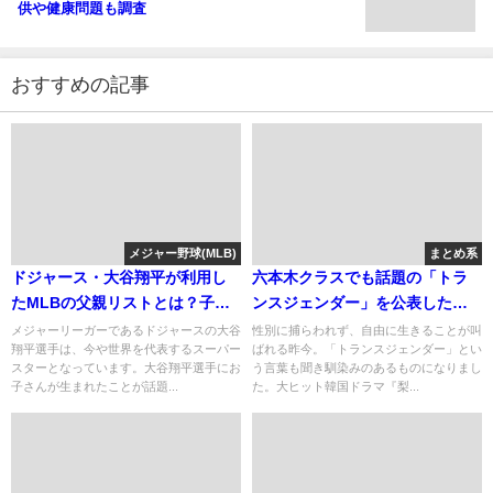
供や健康問題も調査
おすすめの記事
メジャー野球(MLB)
まとめ系
ドジャース・大谷翔平が利用し
六本木クラスでも話題の「トラ
たMLBの父親リストとは？子供
ンスジェンダー」を公表した有
の名前は陽咲？
名人たち
メジャーリーガーであるドジャースの大谷
性別に捕らわれず、自由に生きることが叫
翔平選手は、今や世界を代表するスーパー
ばれる昨今。「トランスジェンダー」とい
スターとなっています。大谷翔平選手にお
う言葉も聞き馴染みのあるものになりまし
子さんが生まれたことが話題...
た。大ヒット韓国ドラマ『梨...