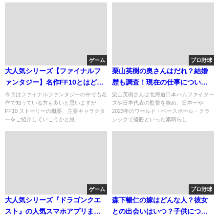
ゲーム
プロ野球
大人気シリーズ【ファイナルフ
栗山英樹の奥さんはだれ？結婚
ァンタジー】名作FF10とはどん
歴も調査！現在の仕事について
な作品？
も
今回はファイナルファンタジーの中でも名
栗山英樹さんは北海道日本ハムファイター
作で知っている方も多いと思いますが
ズや日本代表の監督を務め、日本一や
FF10 ストーリーの概要、主要キャラクタ
2023年のワールド・ベースボール・クラ
ーをご紹介していこうかと思...
シックで優勝といった素晴らし...
ゲーム
プロ野球
大人気シリーズ『ドラゴンクエ
森下暢仁の嫁はどんな人？彼女
スト』の人気スマホアプリまと
との出会いはいつ？子供につい