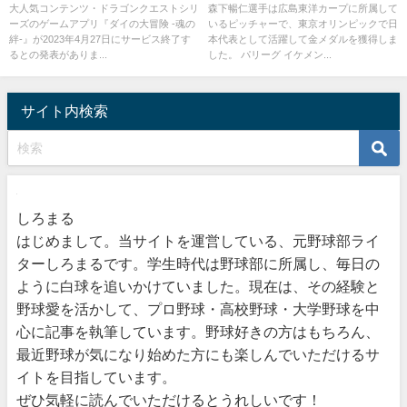
め
ても調査
大人気コンテンツ・ドラゴンクエストシリ
森下暢仁選手は広島東洋カープに所属して
ーズのゲームアプリ『ダイの大冒険 -魂の
いるピッチャーで、東京オリンピックで日
絆-』が2023年4月27日にサービス終了す
本代表として活躍して金メダルを獲得しま
るとの発表がありま...
した。 パリーグ イケメン...
サイト内検索
しろまる
はじめまして。当サイトを運営している、元野球部ライ
ターしろまるです。学生時代は野球部に所属し、毎日の
ように白球を追いかけていました。現在は、その経験と
野球愛を活かして、プロ野球・高校野球・大学野球を中
心に記事を執筆しています。野球好きの方はもちろん、
最近野球が気になり始めた方にも楽しんでいただけるサ
イトを目指しています。
ぜひ気軽に読んでいただけるとうれしいです！