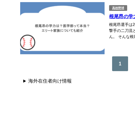
高校野球
根尾昂の学
根尾昂選手は
撃手の二刀流
ん。 そんな
ょうか。 そこ
1
海外在住者向け情報