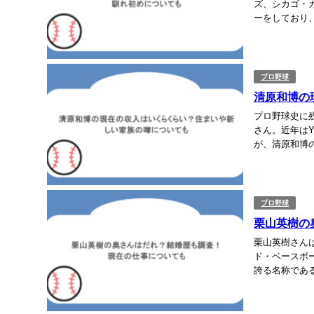
ズ、シカゴ・
ーをしており
が、嫁は誰なの
プロ野球
清原和博の
プロ野球史に
さん。近年はY
が、清原和博
われています。
プロ野球
栗山英樹の
栗山英樹さん
ド・ベースボ
誇る名称であ
さんは誰なのか