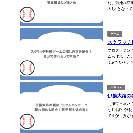
た、菊池雄星
の1人となっ
で今回は、菊池
ゲーム
スクラッチ
プログラミング
ムも作れるこ
でみたい人、
テップまでやさ
日本ハム
伊藤大海の
北海道日本ハ
を1回ずつ獲
ですが、妻が
妻はインフルエ