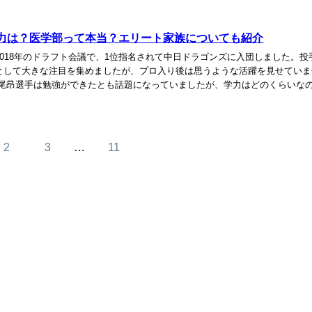
力は？医学部って本当？エリート家族についても紹介
2018年のドラフト会議で、1位指名されて中日ドラゴンズに入団しました。投
として大きな注目を集めましたが、プロ入り後は思うような活躍を見せていま
根尾昂選手は勉強ができたとも話題になっていましたが、学力はどのくらいな
で今回は、根尾昂選手の学力や医学部って本当...
2
3
…
11