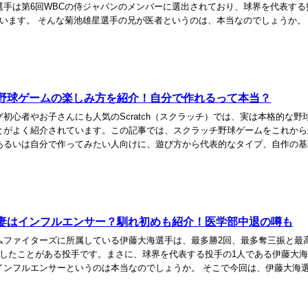
選手は第6回WBCの侍ジャパンのメンバーに選出されており、球界を代表する
ています。 そんな菊池雄星選手の兄が医者というのは、本当なのでしょうか。
雄星選手の兄は医者なのか、父親や母親はどん...
野球ゲームの楽しみ方を紹介！自分で作れるって本当？
初心者やお子さんにも人気のScratch（スクラッチ）では、実は本格的な野
とがよく紹介されています。この記事では、スクラッチ野球ゲームをこれから
あるいは自分で作ってみたい人向けに、遊び方から代表的なタイプ、自作の基
しく解説します。市販ゲームほど複雑ではな...
妻はインフルエンサー？馴れ初めも紹介！医学部中退の噂も
ムファイターズに所属している伊藤大海選手は、最多勝2回、最多奪三振と最
得したことがある投手です。まさに、球界を代表する投手の1人である伊藤大
インフルエンサーというのは本当なのでしょうか。 そこで今回は、伊藤大海
ンサーなのか、馴れ初めや医学部中退の噂を調...