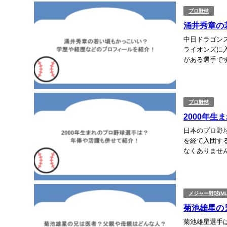
プロ野球
涌井秀章の
中日ドラゴン
ライオンズに
がある選手で
よかったのでし
プロ野球
2000年
日本のプロ野
を経て入団す
なくありませ
どういった選手
メジャー野球(ML
菊池雄星の
菊池雄星選手