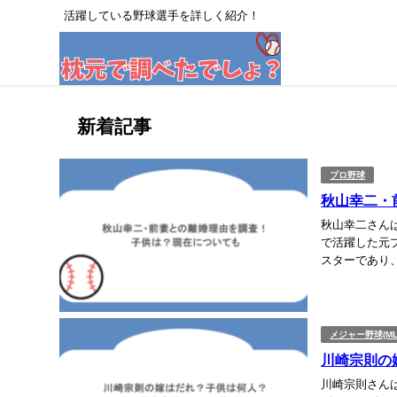
活躍している野球選手を詳しく紹介！
新着記事
プロ野球
秋山幸二・
秋山幸二さん
で活躍した元
スターであり
今回は、秋山幸
メジャー野球(ML
川崎宗則の
川崎宗則さん