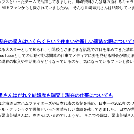
カブスといったチームで活躍してきました。川崎宗則さんは魅力溢れるキャラ
、MLBファンからも愛されていましたね。 そんな川崎宗則さんは結婚してい
でしょうか。 そこで今回は、川崎宗則さんの嫁は...
現在の収入はいくらくらい？住まいや新しい家族の噂について
残る大スターとして知られ、引退後もさまざまな話題で注目を集めてきた清原
ouTuberとしての活動や野球関連の仕事でメディアに姿を見せる機会が増え
の現在の収入や生活拠点がどうなっているのか、気になっているファンも多い
この記事では、現在の主な収入源の推測から...
奥さんはだれ？結婚歴も調査！現在の仕事についても
は北海道日本ハムファイターズや日本代表の監督を務め、日本一や2023年の
ール・クラシックで優勝といった素晴らしい成績を残してきました。 日本が
る栗山英樹さんに、奥さんはいるのでしょうか。 そこで今回は、栗山英樹さ
、結婚歴、現在の仕事に就いて調査します。...