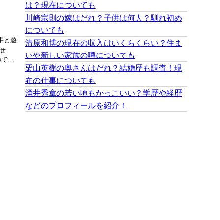
は？現在についても
川崎宗則の嫁はだれ？子供は何人？馴れ初め
についても
手と遊
清原和博の現在の収入はいくらくらい？住ま
せ
いや新しい家族の噂についても
のでし
栗山英樹の奥さんはだれ？結婚歴も調査！現
在の仕事についても
涌井秀章の若い頃もかっこいい？学歴や経歴
などのプロフィールを紹介！