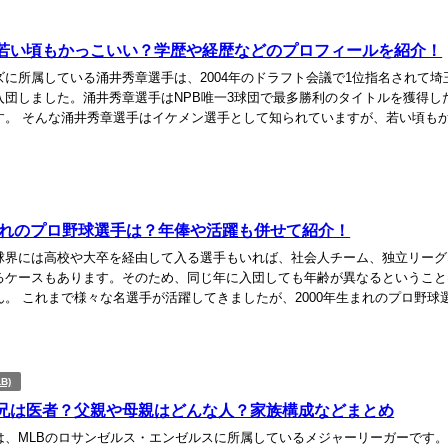
若い頃もかっこいい？学歴や経歴などのプロフィールを紹介！
ズに所属している涌井秀章選手は、2004年のドラフト会議で1位指名されて埼
入団しました。涌井秀章選手はNPB唯一3球団で最多勝利のタイトルを獲得し
す。 そんな涌井秀章選手はイケメン選手として知られていますが、若い頃も
ょうか。 そこで今回は、涌井秀章選手...
生まれのプロ野球選手は？年俸や活躍も併せて紹介！
球界には高校や大卒を経由して入る選手もいれば、社会人チーム、独立リーグ
るケースもあります。そのため、同じ年に入団しても年齢が異なるということ
ん。 これまで様々な名選手が活躍してきましたが、2000年生まれのプロ野球
がいるのでしょうか。 そこで今回は、200...
B)
兄は医者？父親や母親はどんな人？家族構成などまとめ
は、MLBのロサンゼルス・エンゼルスに所属しているメジャーリーガーです