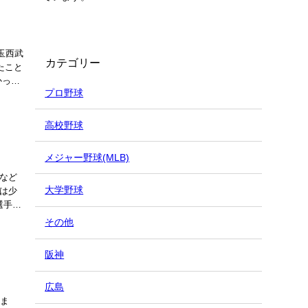
玉西武
カテゴリー
たこと
かっこ
プロ野球
高校野球
メジャー野球(MLB)
など
大学野球
は少
選手は
その他
阪神
広島
。ま