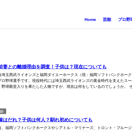
Home
芸能
プロ野
前妻との離婚理由を調査！子供は？現在についても
は埼玉西武ライオンズと福岡ダイエーホークス（現：福岡ソフトバンクホーク
プロ野球選手です。現役時代には埼玉西武ライオンズの黄金時代を支えたスー
、野球殿堂入りを果たした人物ですが、現在は何をしているのでしょうか。 
二さんと前妻との離婚理由や子供、現在について調...
B)
嫁はだれ？子供は何人？馴れ初めについても
は、福岡ソフトバンクホークスやシアトル・マリナーズ、トロント・ブルージ