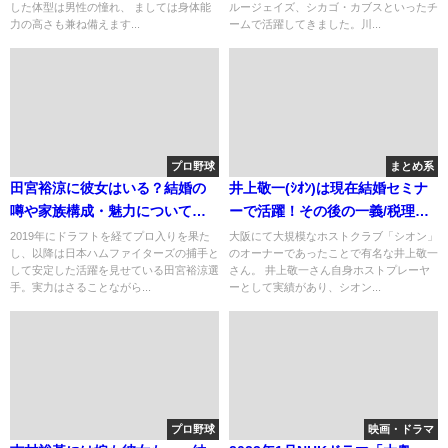
した体型は男性の憧れ、 ましては身体能
ルージェイズ、シカゴ・カブスといったチ
力の高さも兼ね備えます...
ームで活躍してきました。川...
プロ野球
まとめ系
田宮裕涼に彼女はいる？結婚の
井上敬一(ｼｵﾝ)は現在結婚セミナ
噂や家族構成・魅力についても
ーで活躍！その後の一義/税理士
調査
の脱税
2019年にドラフトを経てプロ入りを果た
大阪にて大規模なホストクラブ「シオン」
し、以降は日本ハムファイターズの捕手と
のオーナーであったことで有名な井上敬一
して安定した活躍を見せている田宮裕涼選
さん。 井上敬一さん自身ホストプレーヤ
手。実力はさることながら...
ーとして実績があり、シオン...
プロ野球
映画・ドラマ