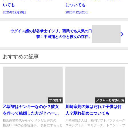
いても
についても
2025年12月29日
2025年12月20日
ウグイス嬢の杉谷拳士イジリ。西武でも人気の口
撃！中田翔との仲と彼女の存在。
おすすめの記事
プロ野球
メジャー野球(MLB)
乙坂智はヤンキーなのか？彼女
川崎宗則の嫁はだれ？子供は何
を作って結婚した方が？ハーフ
人？馴れ初めについても
で優れた遺伝子
横浜高校時代からイケメンだと評判の、
川崎宗則さんは、福岡ソフトバンクホーク
横浜DENAの乙坂智選手。 長身にすらっと
スやシアトル・マリナーズ、トロント・ブ