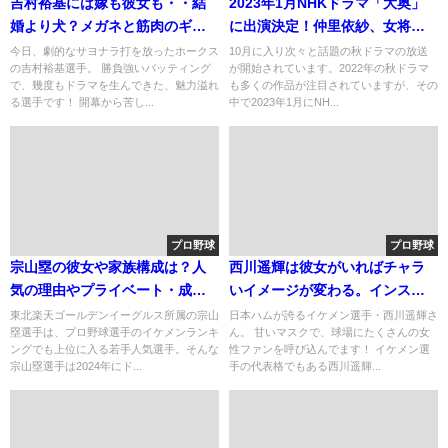
吉村裕基には嫁も彼女も・・結
2023年1月NHKドラマ「大奥」
婚より犬？メガネと筋肉のギャ
に出演決定！仲里依紗、女将軍
ップがかわいい！
への挑戦！
今日、劇的なサヨナラ打を放ったホークス
10月に入り次々と話題の秋ドラマの放送
の吉村裕基選手。 勝負強いバッティング
が開始されています。2022年の秋ドラマ
で、幾度もドラマを生んできた、魅力溢れ
も多くの作品が注目されていますが、その
る選手です！ 開幕から苦し...
中で2023年1月にNH...
プロ野球
プロ野球
宗山塁の彼女や家族構成は？人
西川遥輝は彼女がいればチャラ
気の理由やプライベート・成績
いイメージが変わる。インスタ
も紹介
でもイケメン！タバコは？
東北楽天ゴールデンイーグルス所属の宗山
日本ハムが誇るイケメン選手・西川遥輝さ
塁選手は、プロ野球選手のイケメンランキ
ん。 甘いマスクで、球場にたくさんの女
ングでも上位に入る若手人気選手。そんな
性ファンを呼び込んでます！ イケメン選
宗山塁選手は2024年にド...
手の代表格でもある西川遥輝...