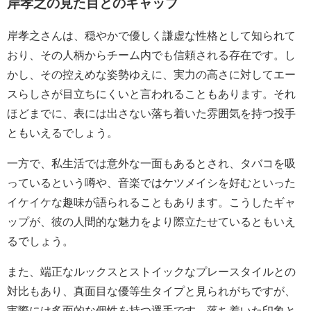
岸孝之の見た目とのギャップ
岸孝之さんは、穏やかで優しく謙虚な性格として知られて
おり、その人柄からチーム内でも信頼される存在です。し
かし、その控えめな姿勢ゆえに、実力の高さに対してエー
スらしさが目立ちにくいと言われることもあります。それ
ほどまでに、表には出さない落ち着いた雰囲気を持つ投手
ともいえるでしょう。
一方で、私生活では意外な一面もあるとされ、タバコを吸
っているという噂や、音楽ではケツメイシを好むといった
イケイケな趣味が語られることもあります。こうしたギャ
ップが、彼の人間的な魅力をより際立たせているともいえ
るでしょう。
また、端正なルックスとストイックなプレースタイルとの
対比もあり、真面目な優等生タイプと見られがちですが、
実際には多面的な個性を持つ選手です。落ち着いた印象と