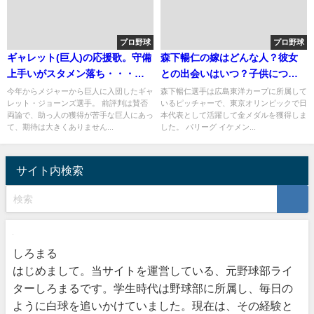
プロ野球
プロ野球
ギャレット(巨人)の応援歌。守備
森下暢仁の嫁はどんな人？彼女
上手いがスタメン落ち・・・？
との出会いはいつ？子供につい
年俸のだけの価値
ても調査
今年からメジャーから巨人に入団したギャ
森下暢仁選手は広島東洋カープに所属して
レット・ジョーンズ選手。 前評判は賛否
いるピッチャーで、東京オリンピックで日
両論で、助っ人の獲得が苦手な巨人にあっ
本代表として活躍して金メダルを獲得しま
て、期待は大きくありません...
した。 パリーグ イケメン...
サイト内検索
しろまる
はじめまして。当サイトを運営している、元野球部ライ
ターしろまるです。学生時代は野球部に所属し、毎日の
ように白球を追いかけていました。現在は、その経験と