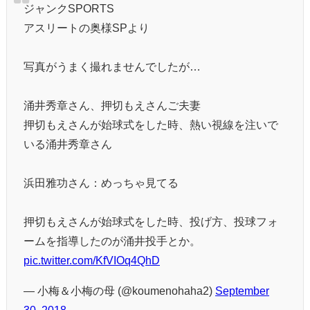
ジャンクSPORTS
アスリートの奥様SPより
写真がうまく撮れませんでしたが…
涌井秀章さん、押切もえさんご夫妻
押切もえさんが始球式をした時、熱い視線を注いで
いる涌井秀章さん
浜田雅功さん：めっちゃ見てる
押切もえさんが始球式をした時、投げ方、投球フォ
ームを指導したのが涌井投手とか。
pic.twitter.com/KfVIOq4QhD
— 小梅＆小梅の母 (@koumenohaha2)
September