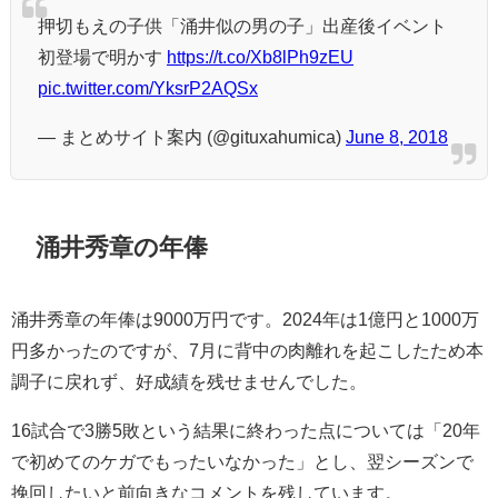
押切もえの子供「涌井似の男の子」出産後イベント
初登場で明かす
https://t.co/Xb8lPh9zEU
pic.twitter.com/YksrP2AQSx
— まとめサイト案内 (@gituxahumica)
June 8, 2018
涌井秀章の年俸
涌井秀章の年俸は9000万円です。2024年は1億円と1000万
円多かったのですが、7月に背中の肉離れを起こしたため本
調子に戻れず、好成績を残せませんでした。
16試合で3勝5敗という結果に終わった点については「20年
で初めてのケガでもったいなかった」とし、翌シーズンで
挽回したいと前向きなコメントを残しています。