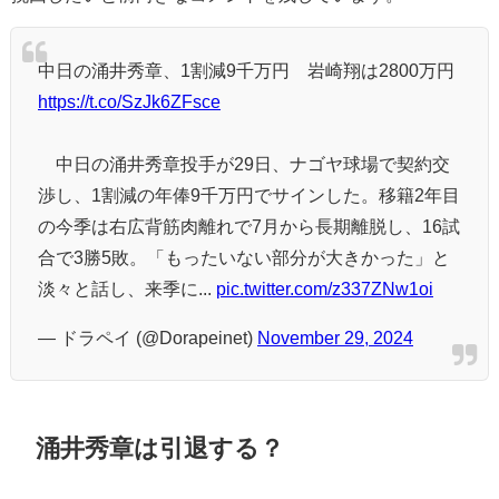
中日の涌井秀章、1割減9千万円 岩崎翔は2800万円
https://t.co/SzJk6ZFsce
中日の涌井秀章投手が29日、ナゴヤ球場で契約交
渉し、1割減の年俸9千万円でサインした。移籍2年目
の今季は右広背筋肉離れで7月から長期離脱し、16試
合で3勝5敗。「もったいない部分が大きかった」と
淡々と話し、来季に...
pic.twitter.com/z337ZNw1oi
— ドラペイ (@Dorapeinet)
November 29, 2024
涌井秀章は引退する？