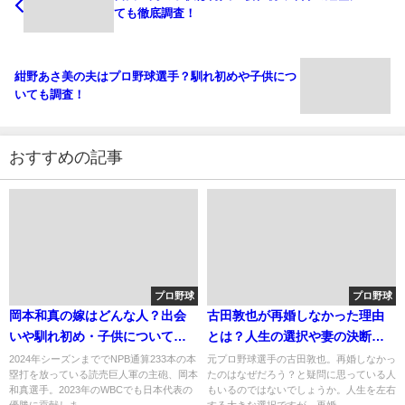
ても徹底調査！
紺野あさ美の夫はプロ野球選手？馴れ初めや子供につ
いても調査！
おすすめの記事
プロ野球
プロ野球
岡本和真の嫁はどんな人？出会
古田敦也が再婚しなかった理由
いや馴れ初め・子供についても
とは？人生の選択や妻の決断に
調査
ついても
2024年シーズンまででNPB通算233本の本
元プロ野球選手の古田敦也。再婚しなかっ
塁打を放っている読売巨人軍の主砲、岡本
たのはなぜだろう？と疑問に思っている人
和真選手。2023年のWBCでも日本代表の
もいるのではないでしょうか。人生を左右