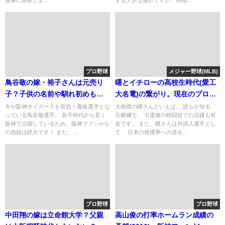
優勝に貢献しま...
する大きな選択ですが、再婚...
プロ野球
メジャー野球(MLB)
鳥谷敬の嫁・裕子さんは元売り
曙とイチローの高校生時代(愛工
子？子供の名前や馴れ初めも紹
大名電)の繋がり。現在のプロ後
介！
の関係
今や阪神タイガースを背負う看板選手とな
大相撲の曙さんといえば、 誰もが知る、
っている鳥谷敬選手。 若手時代から長く
元横綱で、 引退後の格闘技での活躍も有
阪神で活躍しているため、阪神ファンから
名です。 また、曙さんは外国人選手とし
の信頼は絶大です！ また、...
て、 日本の相撲界への道を...
プロ野球
プロ野球
中田翔の嫁は立命館大学？父親
高山俊の打率ホームラン成績の