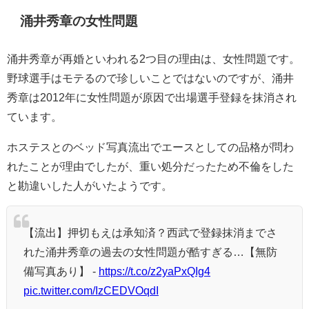
涌井秀章の女性問題
涌井秀章が再婚といわれる2つ目の理由は、女性問題です。
野球選手はモテるので珍しいことではないのですが、涌井
秀章は2012年に女性問題が原因で出場選手登録を抹消され
ています。
ホステスとのベッド写真流出でエースとしての品格が問わ
れたことが理由でしたが、重い処分だったため不倫をした
と勘違いした人がいたようです。
【流出】押切もえは承知済？西武で登録抹消までさ
れた涌井秀章の過去の女性問題が酷すぎる…【無防
備写真あり】 -
https://t.co/z2yaPxQIg4
pic.twitter.com/IzCEDVOqdI