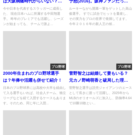
は大阪桐蔭時代からいない？名
予想(2016)。阪神ファンだった
前が素敵！
のか？（2chやなんJで議論）
今や日本を代表するスラッガーに成長し
ルーキーながら開幕一軍をゲットした高山
た、 現在日本ハムに所属する中田翔選
俊選手。 すでに試合でヒットを量産し、
手。 昨年のプレミアでも活躍し、シーズ
その実力をプロの世界で発揮してます。
ンが始まっても、 チームで誰よ...
今年２０１６年の新人王の候...
プロ野球
プロ野球
2000年生まれのプロ野球選手
菅野智之は結婚して妻もいる？
は？年俸や活躍も併せて紹介！
元カノ野崎萌香と破局した理由
も調査！
日本のプロ野球界には高校や大卒を経由し
菅野智之選手は読売ジャイアンツのエース
て入る選手もいれば、社会人チーム、独立
として長きに渡って活躍し、2025年から
リーグなどを経て入団するケースもありま
MLBのオリオールズに加入し、防御率4.64
す。そのため、同じ年に入団...
で10勝10敗とい...