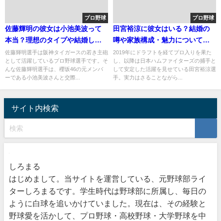
プロ野球
プロ野球
佐藤輝明の彼女は小池美波って
田宮裕涼に彼女はいる？結婚の
本当？理想のタイプや結婚して
噂や家族構成・魅力についても
いない理由も
調査
佐藤輝明選手は阪神タイガースの若き主砲
2019年にドラフトを経てプロ入りを果た
として活躍しているプロ野球選手です。そ
し、以降は日本ハムファイターズの捕手と
んな佐藤輝明選手は、櫻坂46の元メンバ
して安定した活躍を見せている田宮裕涼選
ーである小池美波さんと交際...
手。実力はさることながら...
サイト内検索
しろまる
はじめまして。当サイトを運営している、元野球部ライ
ターしろまるです。学生時代は野球部に所属し、毎日の
ように白球を追いかけていました。現在は、その経験と
野球愛を活かして、プロ野球・高校野球・大学野球を中