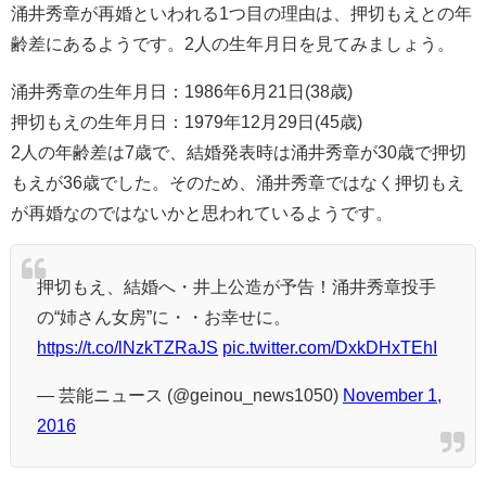
涌井秀章が再婚といわれる1つ目の理由は、押切もえとの年
齢差にあるようです。2人の生年月日を見てみましょう。
涌井秀章の生年月日：1986年6月21日(38歳)
押切もえの生年月日：1979年12月29日(45歳)
2人の年齢差は7歳で、結婚発表時は涌井秀章が30歳で押切
もえが36歳でした。そのため、涌井秀章ではなく押切もえ
が再婚なのではないかと思われているようです。
押切もえ、結婚へ・井上公造が予告！涌井秀章投手
の“姉さん女房”に・・お幸せに。
https://t.co/lNzkTZRaJS
pic.twitter.com/DxkDHxTEhI
— 芸能ニュース (@geinou_news1050)
November 1,
2016