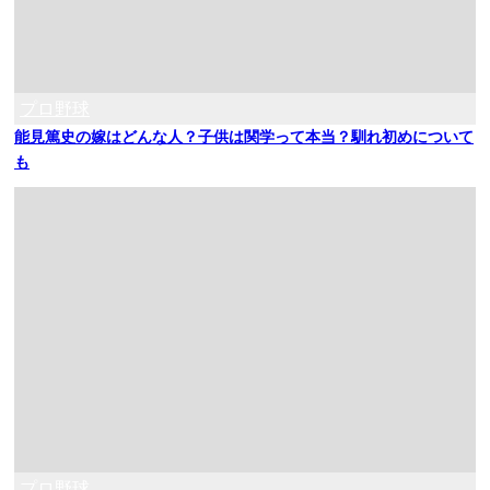
プロ野球
能見篤史の嫁はどんな人？子供は関学って本当？馴れ初めについて
も
プロ野球