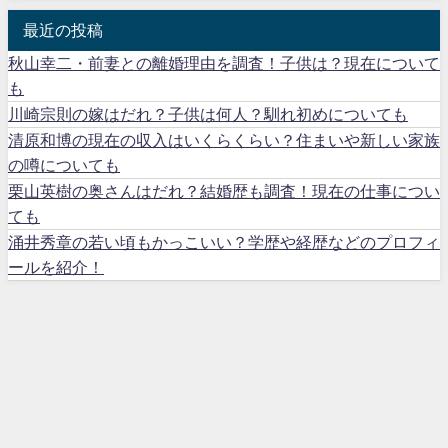
最近の投稿
秋山幸二・前妻との離婚理由を調査！子供は？現在について
も
川崎宗則の嫁はだれ？子供は何人？馴れ初めについても
清原和博の現在の収入はいくらくらい？住まいや新しい家族
の噂についても
栗山英樹の奥さんはだれ？結婚歴も調査！現在の仕事につい
ても
涌井秀章の若い頃もかっこいい？学歴や経歴などのプロフィ
ールを紹介！
Home
サイトマップ
お問い合わせ
免責事項
枕元で調べたでしょ？ All Rights Reserved.