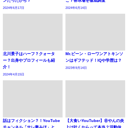
ンだったから？
こ？各球場を徹底調査
2024年6月17日
2024年6月14日
北川景子はハーフ？クォータ
Mr.ビーン・ローワンアトキンソ
ー？出身やプロフィールも紹
ンはギフテッド！IQや学歴は？
介！
2023年9月14日
2024年4月15日
話はフィクション？！YouTube
【大食いYouTuber】谷やんの炎
チャンネル「サレ妻みほ」と
上は吐くからって本当？活動休