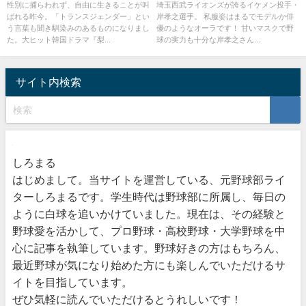
名人たち
馴れ初めや息子についても
性別に捕らわれず、自由に生きることが叫
埼玉西武ライオンズが誇るイケメン投手・
ばれる昨今。「トランスジェンダー」とい
岸孝之選手。 私服姿はまるでモデルか俳
う言葉も聞き馴染みのあるものになりまし
優のようなオーラです！ 甘いマスクで野
た。大ヒット韓国ドラマ『梨...
球の実力も十分な岸孝之さん...
サイト内検索
しろまる
はじめまして。当サイトを運営している、元野球部ライ
ターしろまるです。学生時代は野球部に所属し、毎日の
ように白球を追いかけていました。現在は、その経験と
野球愛を活かして、プロ野球・高校野球・大学野球を中
心に記事を執筆しています。野球好きの方はもちろん、
最近野球が気になり始めた方にも楽しんでいただけるサ
イトを目指しています。
ぜひ気軽に読んでいただけるとうれしいです！