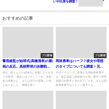
いや出身を調査！
おすすめの記事
プロ野球
プロ野球
警視総監が始球式(高橋清孝)の動
岡林勇希はハーフ？彼女や理想
画の反応。高校野球の決勝戦の
のタイプについても調査！兄も
組み合わせ(日程・時間)
かっこいい？
現在、様々な人が始球式に登場したりする
中日ドラゴンズに所属する岡林勇希選手
プロ野球。 過去にはフナッシーや、水着
は、俊足強肩で身体能力が高い選手で球界
姿の壇蜜さん、 または貞子が登場した時
屈指の外野手と言われています。そんな岡
もありました。 職種も様々...
林勇希選手はイケメン選手でも...