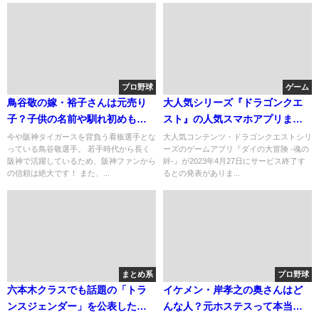
プロ野球
ゲーム
鳥谷敬の嫁・裕子さんは元売り
大人気シリーズ『ドラゴンクエ
子？子供の名前や馴れ初めも紹
スト』の人気スマホアプリまと
介！
め
今や阪神タイガースを背負う看板選手とな
大人気コンテンツ・ドラゴンクエストシリ
っている鳥谷敬選手。 若手時代から長く
ーズのゲームアプリ『ダイの大冒険 -魂の
阪神で活躍しているため、阪神ファンから
絆-』が2023年4月27日にサービス終了す
の信頼は絶大です！ また、...
るとの発表がありま...
まとめ系
プロ野球
六本木クラスでも話題の「トラ
イケメン・岸孝之の奥さんはど
ンスジェンダー」を公表した有
んな人？元ホステスって本当？