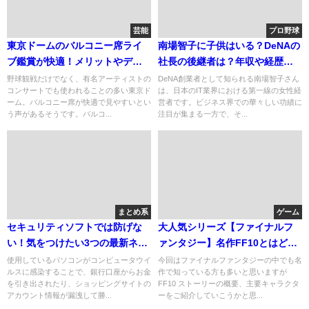
芸能
プロ野球
東京ドームのバルコニー席ライ
南場智子に子供はいる？DeNAの
ブ鑑賞が快適！メリットやデメ
社長の後継者は？年収や経歴も
リットも
調査！
野球観戦だけでなく、有名アーティストの
DeNA創業者として知られる南場智子さん
コンサートでも使われることの多い東京ド
は、日本のIT業界における第一線の女性経
ーム。バルコニー席が快適で見やすいとい
営者です。ビジネス界での華々しい功績に
う声があるそうです。バルコ...
注目が集まる一方で、そ...
まとめ系
ゲーム
セキュリティソフトでは防げな
大人気シリーズ【ファイナルフ
い！気をつけたい3つの最新ネッ
ァンタジー】名作FF10とはどん
ト詐欺
な作品？
使用しているパソコンがコンピュータウイ
今回はファイナルファンタジーの中でも名
ルスに感染することで、銀行口座からお金
作で知っている方も多いと思いますが
を引き出されたり、ショッピングサイトの
FF10 ストーリーの概要、主要キャラクタ
アカウント情報が漏洩して勝...
ーをご紹介していこうかと思...