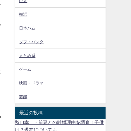
巨人
い
横浜
げ
日本ハム
ソフトバンク
、
まとめ系
ゲーム
は
映画・ドラマ
ェ
芸能
最近の投稿
の
秋山幸二・前妻との離婚理由を調査！子供
は？現在についても