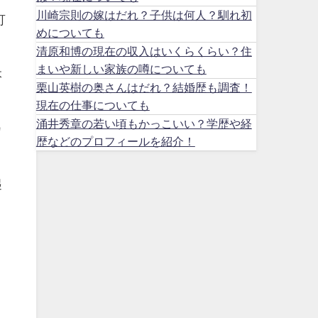
川崎宗則の嫁はだれ？子供は何人？馴れ初
可
めについても
清原和博の現在の収入はいくらくらい？住
まいや新しい家族の噂についても
本
栗山英樹の奥さんはだれ？結婚歴も調査！
現在の仕事についても
涌井秀章の若い頃もかっこいい？学歴や経
カ
歴などのプロフィールを紹介！
起