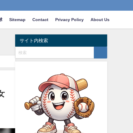
球
Sitemap
Contact
Privacy Policy
About Us
サイト内検索
女