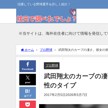
活躍している野球選手を詳しく紹介！
※当サイトは、海外在住者に向けて情報を発信して
ホーム
プロ野球
武田翔太のカーブの凄さ。彼女の画
プロ野球
Facebook
武田翔太のカーブの凄
post
性のタイプ
2017年2月5日
2026年5月7日
はてブ