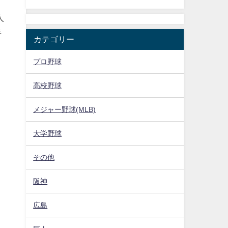
人
手
カテゴリー
プロ野球
高校野球
メジャー野球(MLB)
大学野球
その他
阪神
広島